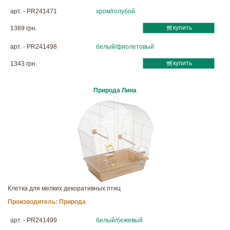
арт. - PR241471
хром/голубой
купить
1389 грн.
арт. - PR241498
белый/фиолетовый
купить
1343 грн.
Природа Лина
Клетка для мелких декоративных птиц
Производитель:
Природа
арт. - PR241499
белый/бежевый