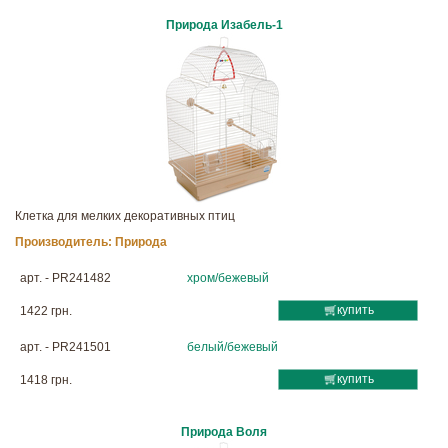
Природа Изабель-1
Клетка для мелких декоративных птиц
Производитель:
Природа
арт. - PR241482
хром/бежевый
купить
1422 грн.
арт. - PR241501
белый/бежевый
купить
1418 грн.
Природа Воля