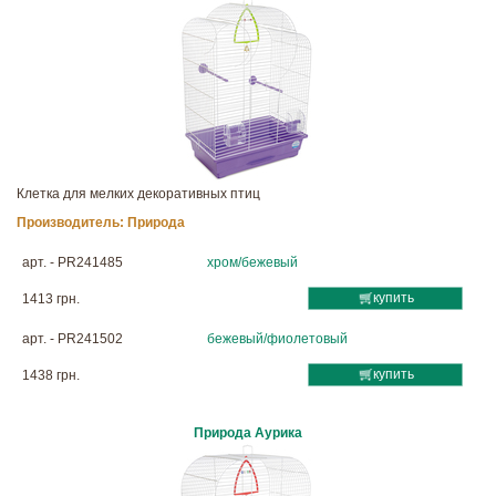
Клетка для мелких декоративных птиц
Производитель:
Природа
арт. - PR241485
хром/бежевый
купить
1413 грн.
арт. - PR241502
бежевый/фиолетовый
купить
1438 грн.
Природа Аурика