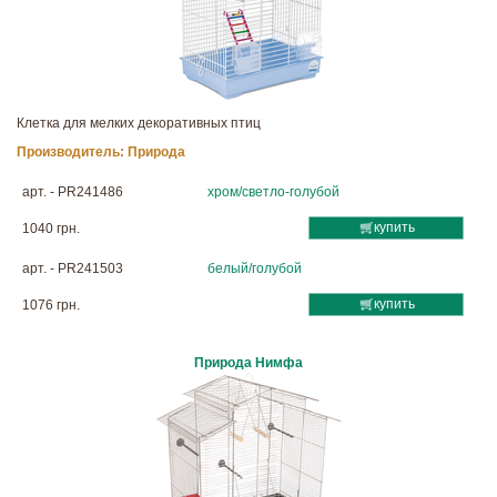
Клетка для мелких декоративных птиц
Производитель:
Природа
арт. - PR241486
хром/светло-голубой
купить
1040 грн.
арт. - PR241503
белый/голубой
купить
1076 грн.
Природа Нимфа