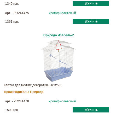
купить
1340 грн.
арт. - PR241475
хром/фиолетовый
купить
1361 грн.
Природа Изабель-2
Клетка для мелких декоративных птиц
Производитель:
Природа
арт. - PR241478
хром/фиолетовый
купить
1503 грн.