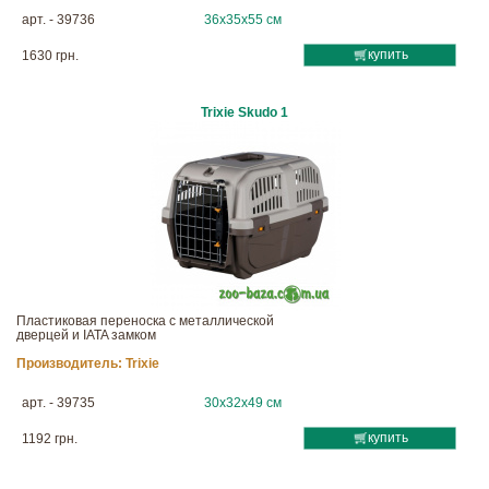
арт. - 39736
36х35х55 см
купить
1630 грн.
Trixie Skudo 1
Пластиковая переноска с металлической
дверцей и IATA замком
Производитель:
Trixie
арт. - 39735
30х32х49 см
купить
1192 грн.