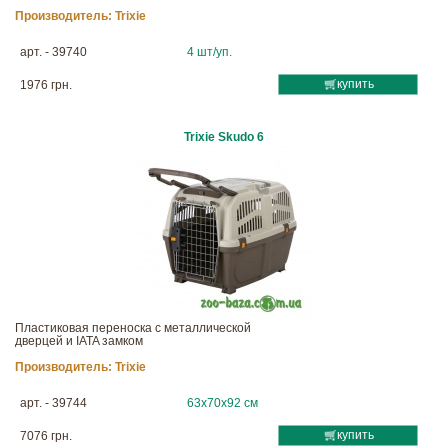
Производитель:
Trixie
арт. - 39740
4 шт/уп.
купить
1976 грн.
Trixie Skudo 6
Пластиковая переноска с металлической
дверцей и IATA замком
Производитель:
Trixie
арт. - 39744
63х70х92 см
купить
7076 грн.