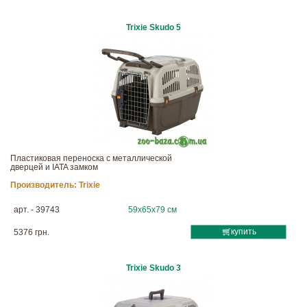
Trixie Skudo 5
Пластиковая переноска с металлической
дверцей и IATA замком
Производитель:
Trixie
арт. - 39743
59х65х79 см
купить
5376 грн.
Trixie Skudo 3