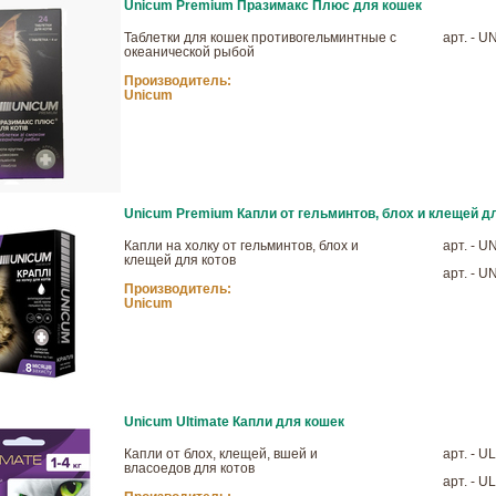
Unicum Premium Празимакс Плюс для кошек
Таблетки для кошек противогельминтные с
арт. - U
океанической рыбой
Производитель:
Unicum
Unicum Premium Капли от гельминтов, блох и клещей д
Капли на холку от гельминтов, блох и
арт. - U
клещей для котов
арт. - U
Производитель:
Unicum
Unicum Ultimate Капли для кошек
Капли от блох, клещей, вшей и
арт. - U
власоедов для котов
арт. - U