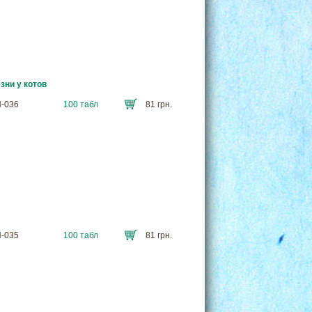
ни у котов
N-036
100 табл
81 грн.
N-035
100 табл
81 грн.