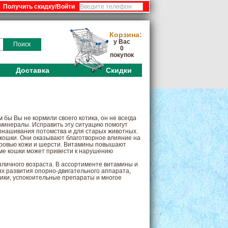
:
Корзина:
у Вас
Поиск
0
покупок
Доставка
Скидки
 бы Вы не кормили своего котика, он не всегда
минералы. Исправить эту ситуацию помогут
ынашивания потомства и для старых животных.
кошки. Они оказывают благотворное влияние на
оровью кожи и шерсти. Витамины повышают
зме кошки может привести к нарушению
личного возраста. В ассортименте витамины и
х развития опорно-двигательного аппарата,
ики, успокоительные препараты и многое