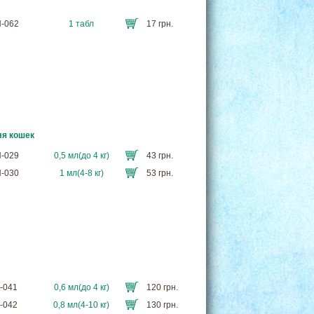
N-062
1 табл
17 грн.
ля кошек
N-029
0,5 мл(до 4 кг)
43 грн.
N-030
1 мл(4-8 кг)
53 грн.
L-041
0,6 мл(до 4 кг)
120 грн.
L-042
0,8 мл(4-10 кг)
130 грн.