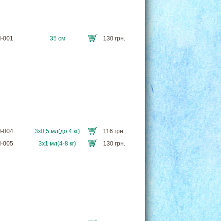
N-001
35 см
130 грн.
N-004
3х0,5 мл(до 4 кг)
116 грн.
N-005
3х1 мл(4-8 кг)
130 грн.