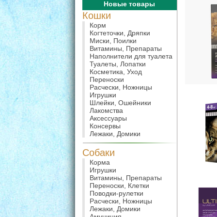
Новые товары
Кошки
Корм
Когтеточки, Дряпки
Миски, Поилки
Витамины, Препараты
Наполнители для туалета
Туалеты, Лопатки
Косметика, Уход
Переноски
Расчески, Ножницы
Игрушки
Шлейки, Ошейники
Лакомства
Аксессуары
Консервы
Лежаки, Домики
Собаки
Корма
Игрушки
Витамины, Препараты
Переноски, Клетки
Поводки-рулетки
Расчески, Ножницы
Лежаки, Домики
Амуниция