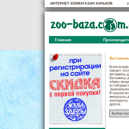
ИНТЕРНЕТ ЗООМАГАЗИН ХАРЬКОВ
z
Главная
Производит
Витамины
Всем владел
сможет пол
витамины д
Витамины д
обмен веще
устойчивос
важнейших 
В нашем ин
минералы д
препараты 
другое.