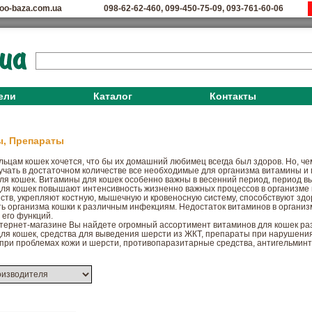
oo-baza.com.ua
098-62-62-460
,
099-450-75-09
,
093-761-60-06
ели
Каталог
Контакты
, Препараты
ьцам кошек хочется, что бы их домашний любимец всегда был здоров. Но, чем
учать в достаточном количестве все необходимые для организма витамины и 
ля кошек. Витамины для кошек особенно важны в весенний период, период в
ля кошек повышают интенсивность жизненно важных процессов в организме 
ств, укрепляют костную, мышечную и кровеносную систему, способствуют зд
ть организма кошки к различным инфекциям. Недостаток витаминов в органи
его функций.
тернет-магазине Вы найдете огромный ассортимент витаминов для кошек раз
ля кошек, средства для выведения шерсти из ЖКТ, препараты при нарушения
при проблемах кожи и шерсти, противопаразитарные средства, антигельминт