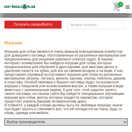
0
Получить скидку/Войти
Игрушки
Игрушки для собак являются очень важным повседневным атрибутом
для домашнего питомца. Изготовленные из различных материалов они
предназначены для решения широкого спектра задач. В нашем
интернет-зоомагазине Вы найдете игрушки для собак, которые
предназначены для обучения и дрессировки, для массажа десен и
удаления налета на зубах, для игр на свежем воздухе и на воде. У нас
представлен огромный ассортимент игрушек для собак из различных
материалов: резины, латекса, винила, каучука, хлопка, нейлона, дерева
и пластика. Особой любовью у Вашего питомца будут пользоваться
игрушки с пищалкой или колокольчиком внутри, а также игрушки в виде
животных с оригинальным звуком. А для того, чтоб надолго занять
своего питомца, на нашем сайте Вы найдете специальные обучающие
игрушки для собак, внутрь которых кладется лакомство, которое
предстоит извлечь Вашему четвероногому другу.
И помните: у каждой собаки должны быть ее любимые игрушки, иначе
она будет грызть и слюнявить все, что ей попадется на глаза, будь то
обувь, одежда или мебель.